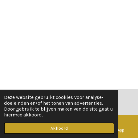
Deze website gebruikt cookies voor analyse-
© 2021 - 2026 Belles Vastgoed
doeleinden en/of het tonen van advertenties.
Door gebruik te blijven maken van de site gaat u
hiermee akkoord.
Akkoord
E-mailadres
Telefoonnummer
WhatsApp