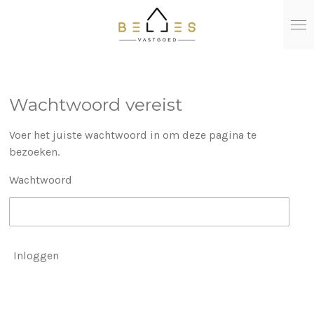
Ga
direct
naar
de
hoofdinhoud
Wachtwoord vereist
Voer het juiste wachtwoord in om deze pagina te
bezoeken.
Wachtwoord
Inloggen