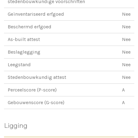
stedenbouwkundige voorschriften
Geïnventariseerd erfgoed
Nee
Beschermd erfgoed
Nee
As-built attest
Nee
Beslaglegging
Nee
Leegstand
Nee
Stedenbouwkundig attest
Nee
Perceelscore (P-score)
A
Gebouwenscore (G-score)
A
Ligging