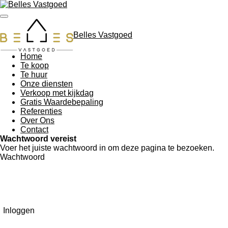
Ga
direct
naar
Belles Vastgoed
de
hoofdinhoud
Home
Te koop
Te huur
Onze diensten
Verkoop met kijkdag
Gratis Waardebepaling
Referenties
Over Ons
Contact
Wachtwoord vereist
Voer het juiste wachtwoord in om deze pagina te bezoeken.
Wachtwoord
Inloggen