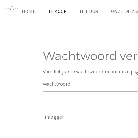
Ga
HOME
TE KOOP
TE HUUR
ONZE DIEN
direct
naar
de
hoofdinhoud
Wachtwoord ver
Voer het juiste wachtwoord in om deze pag
Wachtwoord
Inloggen