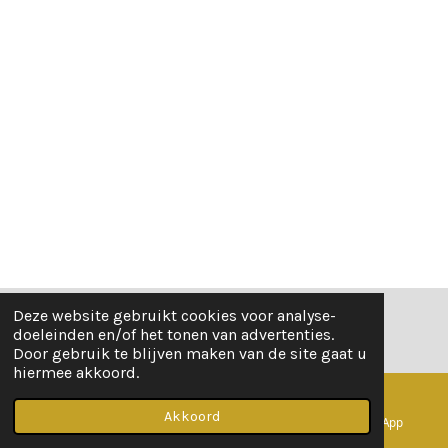
Deze website gebruikt cookies voor analyse-
© 2021 - 2026 Belles Vastgoed
doeleinden en/of het tonen van advertenties.
Door gebruik te blijven maken van de site gaat u
hiermee akkoord.
Akkoord
E-mailadres
Telefoonnummer
WhatsApp