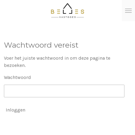
Ga
direct
naar
de
hoofdinhoud
Wachtwoord vereist
Voer het juiste wachtwoord in om deze pagina te
bezoeken.
Wachtwoord
Inloggen